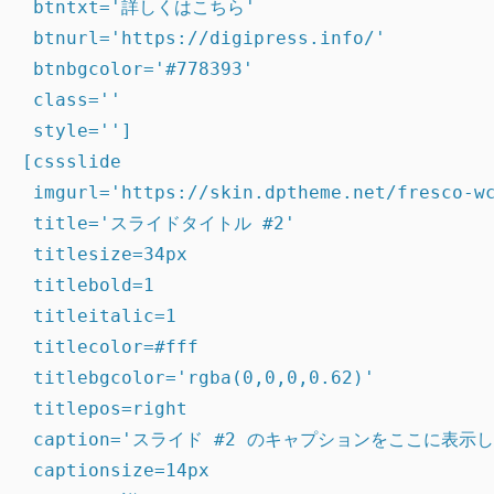
 btntxt='詳しくはこちら'

 btnurl='https://digipress.info/'

 btnbgcolor='#778393'

 class=''

 style='']

[cssslide

 imgurl='https://skin.dptheme.net/fresco-wc
 title='スライドタイトル #2'

 titlesize=34px

 titlebold=1

 titleitalic=1

 titlecolor=#fff

 titlebgcolor='rgba(0,0,0,0.62)'

 titlepos=right

 caption='スライド #2 のキャプションをここに表示し
 captionsize=14px
