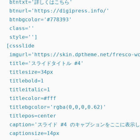
 btntxt='詳しくはこちら'

 btnurl='https://digipress.info/'

 btnbgcolor='#778393'

 class=''

 style='']

[cssslide

 imgurl='https://skin.dptheme.net/fresco-wc
 title='スライドタイトル #4'

 titlesize=34px

 titlebold=1

 titleitalic=1

 titlecolor=#fff

 titlebgcolor='rgba(0,0,0,0.62)'

 titlepos=center

 caption='スライド #4 のキャプションをここに表示し
 captionsize=14px
