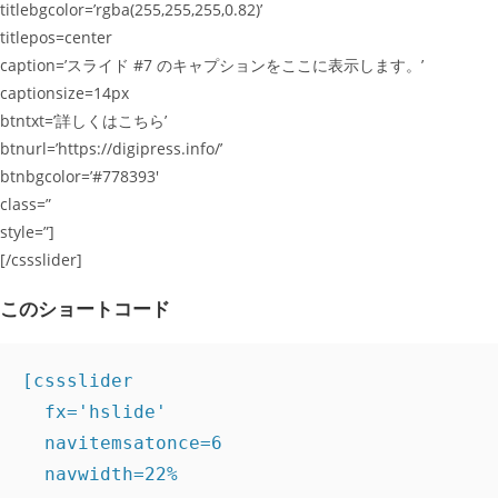
titlebgcolor=’rgba(255,255,255,0.82)’
titlepos=center
caption=’スライド #7 のキャプションをここに表示します。’
captionsize=14px
btntxt=’詳しくはこちら’
btnurl=’https://digipress.info/’
btnbgcolor=’#778393′
class=”
style=”]
[/cssslider]
このショートコード
[cssslider

  fx='hslide'

  navitemsatonce=6

  navwidth=22%
