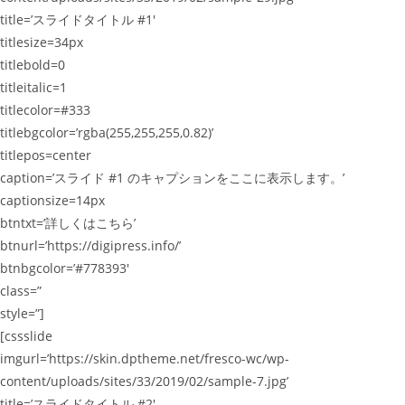
title=’スライドタイトル #1′
titlesize=34px
titlebold=0
titleitalic=1
titlecolor=#333
titlebgcolor=’rgba(255,255,255,0.82)’
titlepos=center
caption=’スライド #1 のキャプションをここに表示します。’
captionsize=14px
btntxt=’詳しくはこちら’
btnurl=’https://digipress.info/’
btnbgcolor=’#778393′
class=”
style=”]
[cssslide
imgurl=’https://skin.dptheme.net/fresco-wc/wp-
content/uploads/sites/33/2019/02/sample-7.jpg’
title=’スライドタイトル #2′