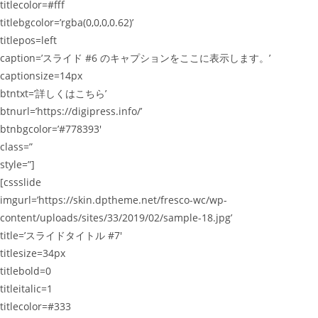
titlecolor=#fff
titlebgcolor=’rgba(0,0,0,0.62)’
titlepos=left
caption=’スライド #6 のキャプションをここに表示します。’
captionsize=14px
btntxt=’詳しくはこちら’
btnurl=’https://digipress.info/’
btnbgcolor=’#778393′
class=”
style=”]
[cssslide
imgurl=’https://skin.dptheme.net/fresco-wc/wp-
content/uploads/sites/33/2019/02/sample-18.jpg’
title=’スライドタイトル #7′
titlesize=34px
titlebold=0
titleitalic=1
titlecolor=#333