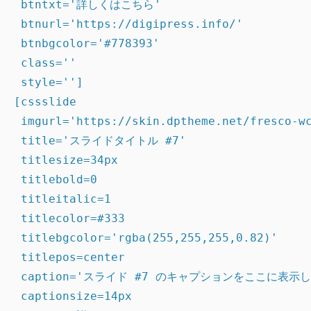
 btntxt='詳しくはこちら'

 btnurl='https://digipress.info/'

 btnbgcolor='#778393'

 class=''

 style='']

[cssslide

 imgurl='https://skin.dptheme.net/fresco-wc
 title='スライドタイトル #7'

 titlesize=34px

 titlebold=0

 titleitalic=1

 titlecolor=#333

 titlebgcolor='rgba(255,255,255,0.82)'

 titlepos=center

 caption='スライド #7 のキャプションをここに表示し
 captionsize=14px
