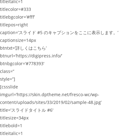
titleitalic=1
titlecolor=#333
titlebgcolor=’#fff’
titlepos=right
caption=’スライド #5 のキャプションをここに表示します。’
captionsize=14px
btntxt=’詳しくはこちら’
btnurl=’https://digipress.info/’
btnbgcolor=’#778393′
class=”
style=”]
[cssslide
imgurl=’https://skin.dptheme.net/fresco-wc/wp-
content/uploads/sites/33/2019/02/sample-48.jpg’
title=’スライドタイトル #6′
titlesize=34px
titlebold=1
titleitalic=1