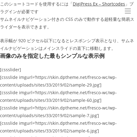
コ
このショートコードを使用するには「
DigiPress Ex – Shortcodes
」プ
ン
ラグインが必要です
テ
サムネイルナビゲーション付きの
CSS のみで動作する超軽量な簡易ス
ン
ライダー
を表示できます。
ツ
表示幅が 920 ピクセル以下になるとレスポンシブ表示となり、サムネ
へ
イルナビゲーションはメインスライドの直下に移動します。
ス
画像のみを指定した最もシンプルな表示例
キ
ッ
[cssslider]
プ
[cssslide imgurl=’https://skin.dptheme.net/fresco-wc/wp-
content/uploads/sites/33/2019/02/sample-29.jpg’]
[cssslide imgurl=’https://skin.dptheme.net/fresco-wc/wp-
content/uploads/sites/33/2019/02/sample-60.jpg’]
[cssslide imgurl=’https://skin.dptheme.net/fresco-wc/wp-
content/uploads/sites/33/2019/02/sample-7.jpg’]
[cssslide imgurl=’https://skin.dptheme.net/fresco-wc/wp-
content/uploads/sites/33/2019/02/sample-6.jpg’]