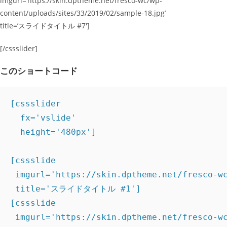
imgurl=’https://skin.dptheme.net/fresco-wc/wp-
content/uploads/sites/33/2019/02/sample-18.jpg’
title=’スライドタイトル #7′]
[/cssslider]
このショートコード
[cssslider

  fx='vslide'

  height='480px']

[cssslide

 imgurl='https://skin.dptheme.net/fresco-wc
 title='スライドタイトル #1']

[cssslide

 imgurl='https://skin.dptheme.net/fresco-wc