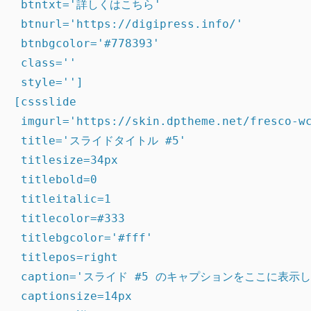
 btntxt='詳しくはこちら'

 btnurl='https://digipress.info/'

 btnbgcolor='#778393'

 class=''

 style='']

[cssslide

 imgurl='https://skin.dptheme.net/fresco-wc
 title='スライドタイトル #5'

 titlesize=34px

 titlebold=0

 titleitalic=1

 titlecolor=#333

 titlebgcolor='#fff'

 titlepos=right

 caption='スライド #5 のキャプションをここに表示し
 captionsize=14px
