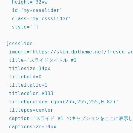
  height='32vw'

  id='my-cssslider'

  class='my-cssslider'

  style='']

[cssslide

 imgurl='https://skin.dptheme.net/fresco-wc
 title='スライドタイトル #1'

 titlesize=34px

 titlebold=0

 titleitalic=1

 titlecolor=#333

 titlebgcolor='rgba(255,255,255,0.82)'

 titlepos=center

 caption='スライド #1 のキャプションをここに表示し
 captionsize=14px
