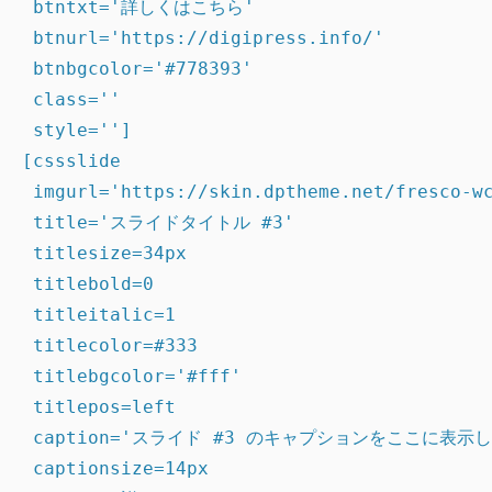
 btntxt='詳しくはこちら'

 btnurl='https://digipress.info/'

 btnbgcolor='#778393'

 class=''

 style='']

[cssslide

 imgurl='https://skin.dptheme.net/fresco-wc
 title='スライドタイトル #3'

 titlesize=34px

 titlebold=0

 titleitalic=1

 titlecolor=#333

 titlebgcolor='#fff'

 titlepos=left

 caption='スライド #3 のキャプションをここに表示し
 captionsize=14px
