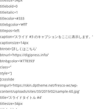
titlesize=34px
titlebold=0
titleitalic=1
titlecolor=#333
titlebgcolor=’#fff’
titlepos=left
caption=’スライド #3 のキャプションをここに表示します。’
captionsize=14px
btntxt=’詳しくはこちら’
btnurl=’https://digipress.info/’
btnbgcolor=’#778393′
class=”
style=”]
[cssslide
imgurl=’https://skin.dptheme.net/fresco-wc/wp-
content/uploads/sites/33/2019/02/sample-60.jpg’
title=’スライドタイトル #4′
titlesize=34px