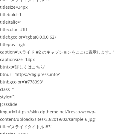
titlesize=34px
titlebold=1
titleitalic=1
titlecolor=#fff
titlebgcolor=’rgba(0,0,0,0.62)’
titlepos=right
caption=’スライド #2 のキャプションをここに表示します。’
captionsize=14px
btntxt=’詳しくはこちら’
btnurl=’https://digipress.info/’
btnbgcolor=’#778393′
class=”
style=”]
[cssslide
imgurl=’https://skin.dptheme.net/fresco-wc/wp-
content/uploads/sites/33/2019/02/sample-6.jpg’
title=’スライドタイトル #3′