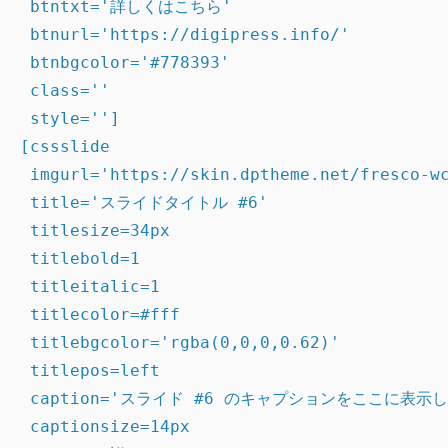
 btntxt='詳しくはこちら'

 btnurl='https://digipress.info/'

 btnbgcolor='#778393'

 class=''

 style='']

[cssslide

 imgurl='https://skin.dptheme.net/fresco-wc
 title='スライドタイトル #6'

 titlesize=34px

 titlebold=1

 titleitalic=1

 titlecolor=#fff

 titlebgcolor='rgba(0,0,0,0.62)'

 titlepos=left

 caption='スライド #6 のキャプションをここに表示し
 captionsize=14px
