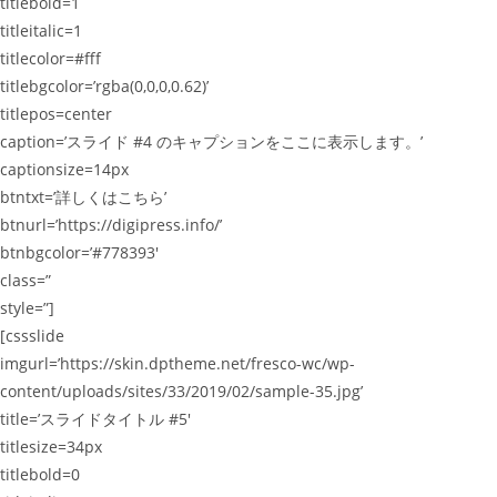
titlebold=1
titleitalic=1
titlecolor=#fff
titlebgcolor=’rgba(0,0,0,0.62)’
titlepos=center
caption=’スライド #4 のキャプションをここに表示します。’
captionsize=14px
btntxt=’詳しくはこちら’
btnurl=’https://digipress.info/’
btnbgcolor=’#778393′
class=”
style=”]
[cssslide
imgurl=’https://skin.dptheme.net/fresco-wc/wp-
content/uploads/sites/33/2019/02/sample-35.jpg’
title=’スライドタイトル #5′
titlesize=34px
titlebold=0