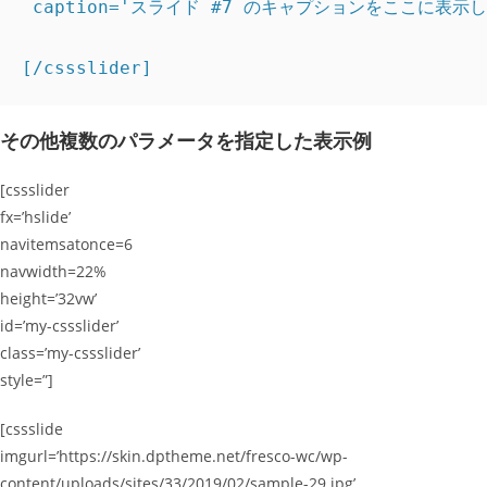
 caption='スライド #7 のキャプションをここに表示し
[/cssslider]
その他複数のパラメータを指定した表示例
[cssslider
fx=’hslide’
navitemsatonce=6
navwidth=22%
height=’32vw’
id=’my-cssslider’
class=’my-cssslider’
style=”]
[cssslide
imgurl=’https://skin.dptheme.net/fresco-wc/wp-
content/uploads/sites/33/2019/02/sample-29.jpg’