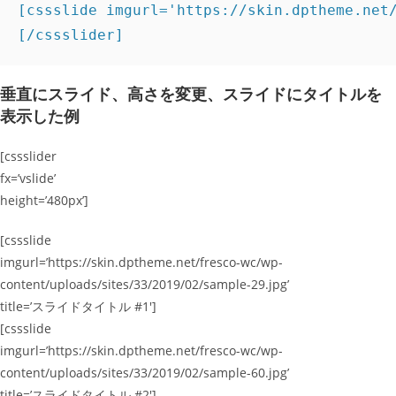
[cssslide imgurl='https://skin.dptheme.net/
[/cssslider]
垂直にスライド、高さを変更、スライドにタイトルを
表示した例
[cssslider
fx=’vslide’
height=’480px’]
[cssslide
imgurl=’https://skin.dptheme.net/fresco-wc/wp-
content/uploads/sites/33/2019/02/sample-29.jpg’
title=’スライドタイトル #1′]
[cssslide
imgurl=’https://skin.dptheme.net/fresco-wc/wp-
content/uploads/sites/33/2019/02/sample-60.jpg’
title=’スライドタイトル #2′]