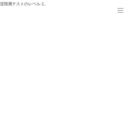
コ
逆階層テストのレベル 2。
ン
テ
ン
ツ
へ
ス
キ
ッ
プ