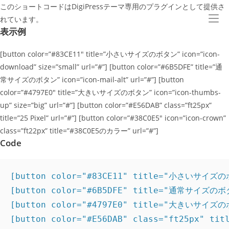
コ
このショートコードはDigiPressテーマ専用のプラグインとして提供さ
ン
れています。
表示例
テ
ン
[button color=”#83CE11″ title=”小さいサイズのボタン” icon=”icon-
ツ
download” size=”small” url=”#”] [button color=”#6B5DFE” title=”通
へ
常サイズのボタン” icon=”icon-mail-alt” url=”#”] [button
ス
color=”#4797E0″ title=”大きいサイズのボタン” icon=”icon-thumbs-
キ
up” size=”big” url=”#”] [button color=”#E56DAB” class=”ft25px”
ッ
title=”25 Pixel” url=”#”] [button color=”#38C0E5″ icon=”icon-crown”
プ
class=”ft22px” title=”#38C0E5のカラー” url=”#”]
Code
[button color="#83CE11" title="小さいサイズのボタ
[button color="#6B5DFE" title="通常サイズのボタン
[button color="#4797E0" title="大きいサイズのボタ
[button color="#E56DAB" class="ft25px" titl