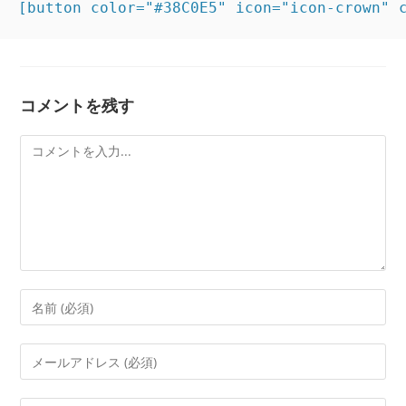
[button color="#38C0E5" icon="icon-crown"
コメントを残す
コ
メ
ン
ト
コ
メ
ン
メ
ト
ー
す
ル